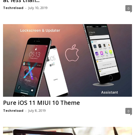
at less than...
Techreload
-
July 10, 2019
0
Pure iOS 11 MIUI 10 Theme
Techreload
-
July 8, 2019
0