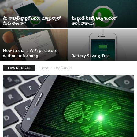
మీ వాట్సప్ ప్రొఫైల్ ఎవరు చూస్తున్నారో
మీ ఫ్రెండ్ సీక్రెట్స్ అన్ని ఇందులో
మీకు తెలుసా ?
తెలిసిపోతాయి
How to share WiFi password
without informing
Battery Saving Tips
TIPS & TRICKS
Home
Tips & Tricks