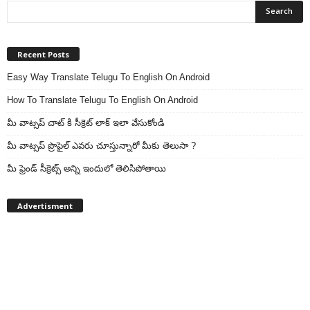
Recent Posts
Easy Way Translate Telugu To English On Android
How To Translate Telugu To English On Android
మీ వాట్సప్ చాట్ కి సీక్రెట్ లాక్ ఇలా వేసుకోండి
మీ వాట్సప్ ప్రొఫైల్ ఎవరు చూస్తున్నారో మీకు తెలుసా ?
మీ ఫ్రెండ్ సీక్రెట్స్ అన్ని ఇందులో తెలిసిపోతాయి
Advertisment